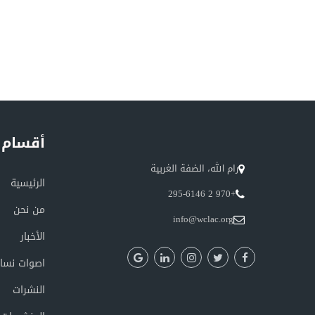
أقسام 
رام الله، الضفة الغربية
الرئيسية
+970 2 295-6146
من نحن
info@wclac.org
الأخبار
اصوات نسائ
النشرات