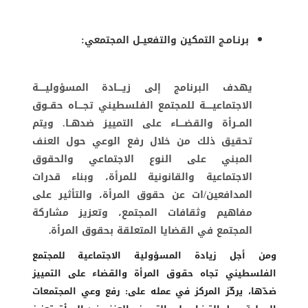
برنـامـج التمكين والتفعيــل المجتمعي:
يهدف البرنامج إلى زيــــادة المسؤوليـــــة
الاجتماعيـــــة للمجتمع الفلسطيني تجــــاه حقــوق
المــرأة والقضــــاء على التمييز ضدهــا. ويتم
تحقيق ذلك من خلال رفع الوعي حول العنف
المبني على النوع الاجتماعي والحقوق
الاجتماعية والقانونية للمرأة، وبناء قدرات
المدافعين/ات عن حقوق المرأة، والتأثير على
مفاهيم وثقافات المجتمع، وتعزيز مشاركة
المجتمع في القضايا المتعلقة بحقوق المرأة
.
ومن أجل زيادة المسؤولية الاجتماعية للمجتمع
الفلسطيني تجاه حقوق المرأة والقضاء على التمييز
ضدّها، يركّز المركز في عمله على: رفع وعي المجتمعات