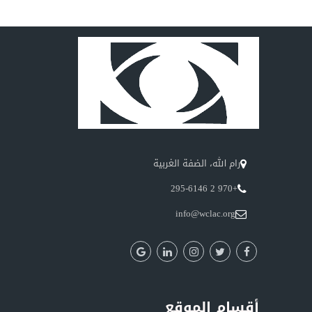
رام الله، الضفة الغربية
+970 2 295-6146
info@wclac.org
أقسام الموقع