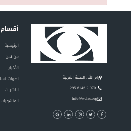
أقسام 
الرئيسية
من نحن
الأخبار
رام الله، الضفة الغربية
اصوات نسائ
+970 2 295-6146
النشرات
info@wclac.org
المنشورات