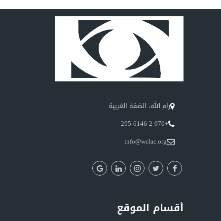
رام الله، الضفة الغربية
+970 2 295-6146
info@wclac.org
أقسام الموقع