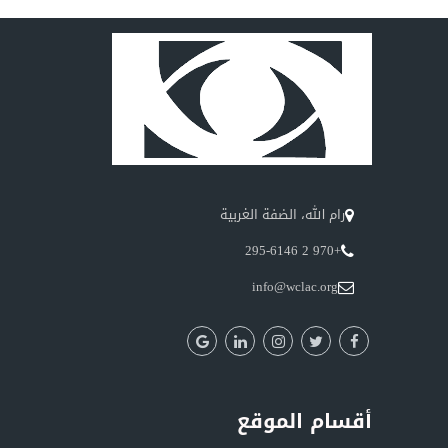
رام الله، الضفة الغربية
+970 2 295-6146
info@wclac.org
أقسام الموقع