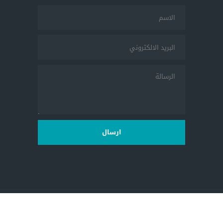
ارسال
2026 جميع الحقوق محفوظة لمركز المرأة للإرشاد القانوني والإجتماعي،
بتطوير من
AnasSafi.com