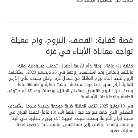
للمزيد من التفاصيل، اضغط
هنا
قصة كفاية: القصف، النزوح، وأم معيلة
تواجه معاناة الأبناء في غزة
كفاية (41 عامًا)، أرملة وأم لأربعة أطفال، تحملت مسؤولية إعالة
عائلتها بالكامل بعد استشهاد زوجها في 25 ديسمبر 2023. استُشهد
الزوج قنصًا أثناء نزوح العائلة من شمال غزة، وظل جسده على الأرض
لثمانية أيام بسبب محاصرة المنطقة. عاشت كفاية وأطفالها عاماً
ونصف من النزوح القسري وفقدان المنزل، وتحملت وحدها أعباء توفير
الطعام والاحتياجات الأساسية
.
في 10 يونيو 2025، تلقت العائلة ضربة موجعة جديدة عندما استُهدف
المصلى الذي كانت تتواجد فيه ابنتها آلاء (13 عاماً) لحفظ القرآن في
مخيم أبراج الكرامة بقصف عنيف. أصيبت آلاء بجروح خطيرة في اليد
والكتف والفخذ، ونُقلت إلى مستشفى الشفاء حيث خضعت لعدة
عمليات صعبة
.