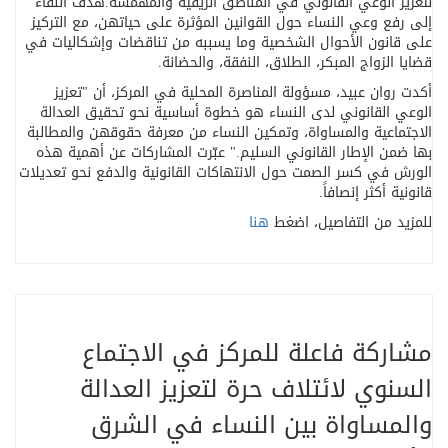
لتعزيز الوعي القانوني في المناطق الريفية والمهمشة
.
هدف اللقاء
إلى رفع وعي النساء حول القوانين المؤثرة على حياتهن، مع التركيز
على قانون الأحوال الشخصية وما يسببه من تناقضات وإشكاليات في
قضايا الزواج المبكر، الطلاق، النفقة، والحضانة
.
أكدت روان عبيد، مسؤولة المناصرة المحلية في المركز، أن "تعزيز
الوعي القانوني لدى النساء هو خطوة أساسية نحو تحقيق العدالة
الاجتماعية والمساواة، وتمكين النساء من معرفة حقوقهن والمطالبة
بها ضمن الإطار القانوني السليم." عبّرت المشاركات عن أهمية هذه
الورش في كسر الصمت حول الانتهاكات القانونية والدفع نحو تعديلات
قانونية أكثر إنصافاً
.
للمزيد من التفاصيل، اضغط
هنا
مشاركة فاعلة للمركز في الاجتماع
السنوي لائتلاف حرة لتعزيز العدالة
والمساواة بين النساء في الشرق