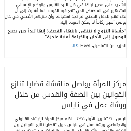
الشديد على مصير ابنها في ظل البرد القارس والوضع الإنساني
المتدهور في المنخفض الذي تقع فيه الخيمة. كما أشارت إلى أن
نداءاتهم للدفاع المدني لم تجد استجابة، وأن منزلهم الأصلي في خان
يونس أصبح ركاماً لا يمكن العودة إليه
.
"
مأساة النزوح لا تنتهي بانتهاء القصف؛ إنها تبدأ حين يصبح
الوصول إلى الأمان والكرامة أمنية عاجزة
."
للمزيد من التفاصيل، اضغط
هنا
.
مركز المرأة يواصل مناقشة قضايا تنازع
القوانين بين الضفة والقدس من خلال
ورشة عمل في نابلس
نابلس | ٢١ تشرين الأول ٢٠٢٥ - نظم مركز المرأة للإرشاد القانوني
والاجتماعي ورشة عمل في نابلس حول
"
قضايا تنازع القوانين بين
الضفة والقدس وتأثيرها على النساء
"
، بالشراكة مع شبكة حماية