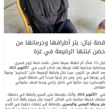
قصة نبال: بتر أطرافها وحرمانها من
حضن ابنتها الرضيعة في غزة
نبال (25 عاماً)، أم لطفلة عمرها عامان، عاشت قصة نزوح قسري
ومخاطرة شخصية للقاء زوجها بعد اندلاع الحرب في
7
أكتوبر 2023
.
بعد أشهر من النزوح، عبرت نبال وابنتها الرضيعة حاجز "نتساريم" وصولاً
إلى زوجها في رفح، ومن ثم نزحوا مجدداً إلى منطقة البريج
(الوسطى) حيث مكثوا في حاصل زراعي وسط قصف عشوائي
متواصل
.
في
7
أكتوبر 2024
، وأثناء جلوسها على السرير وابنتها في حضنها،
سقطت قذيفة مباشرة على المكان. أصيبت نبال بجروح بالغة أدت إلى
بتر يديها اليمنى واليسرى
، بالإضافة إلى إصابات خطيرة في القدم