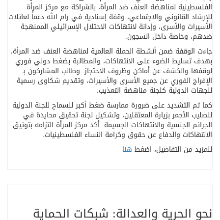
الفلسطينية لمناهضة العنف ضد المرأة، بالشراكة مع مركز المرأة
للإرشاد القانوني والاجتماعي، وقفة إسنادية في رام الله دعماً لعائلات
الأسيرات والأسرى، وإدانة لانتهاكات الاحتلال الإسرائيلي الممنهجة
ضدهم، وخاصة داخل السجون
.
جاءت الوقفة ضمن أنشطة الحملة العالمية لمناهضة العنف ضد المرأة،
بهدف تسليط الضوء على الانتهاكات، والمطالبة بضغط دولي فوري
لوقفها والكشف عن أماكن وظروف الاحتجاز. وطالب المشاركون بـ
الإفراج الفوري عن جميع الأسرى والأسيرات، وتقديم شكاوى رسمية
للجهات الدولية كلجنة مناهضة التعذيب
.
كما تم التشديد على ضرورة ممارسة ضغط أكبر للسماح للجنة الدولية
للصليب الأحمر بزيارة المعتقلين، وتشكيل لجنة تحقيق محايدة في
الجرائم الجنسية والانتهاكات الجسيمة. أكد مركز المرأة التزامه بتوثيق
الانتهاكات والدفاع عن حقوق وكرامة النساء الفلسطينيات
.
للمزيد من التفاصيل، اضغط
هنا
نحو الحرية والعدالة: شبكات الحماية