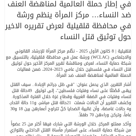
في إطار حملة العالمية لمناهضة العنف
ضد النساء… مركز المرأة ينظم ورشة
في محافظة قلقيلية لعرض تقريره الاخير
حول توثيق قتل النساء
قلقيلية | 8 كانون الأول 2025
-
نظّم مركز المرأة للإرشاد القانوني
والاجتماعي
(WCLAC)
ورشة عمل في محافظة قلقيلية، بالتنسيق مع
شبكة حماية النساء، لعرض ومناقشة تقرير المركز الأخير حول توثيق
قتل النساء في فلسطين خلال عامي 2023–2024، ضمن فعاليات
الحملة العالمية لمناهضة العنف ضد المرأة
.
أشار التقرير، الذي يحمل عنوان: "في ظل جرائم الإبادة.. سيف القتل
يبقى مُصْلتًا على نساء وفتيات فلسطين"، إلى توثيق
49
حالة قتل
لنساء وفتيات في الضفة الغربية وقطاع غزة خلال الفترة المذكورة.
وكشف التقرير أن الحالات شملت
21
حالة قتل مباشر، و11 حالة انتحار،
و4 حالات غامضة، وأن غالبية الضحايا كنّ تتراوح أعمارهن بين 18 و30
عاماً، وتركن وراءهن 70 طفلاً
.
وأكد ممثلو المركز، خلال الورشة التي شارك فيها أكثر من 25 عضواً
من شبكة حماية النساء، على استمرار مأساة القتل الداخلي بالتوازي