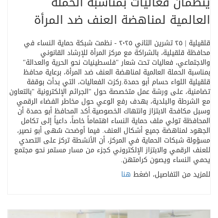
ينظّمان فعاليات بمناسبة الحملة
العالمية لمناهضة العنف ضد المرأة
قلقيلية | ٢٥ تشرين الثاني ٢٠٢٥ - نظمت شبكة حماية النساء في
محافظة قلقيلية، بالشراكة مع مركز المرأة للإرشاد القانوني
والاجتماعي، فعاليات تحت شعار
"
فلسطينيات نحو الحرية والعدالة
"
بمناسبة الحملة العالمية لمناهضة العنف ضد المرأة، برعاية محافظ
قلقيلية اللواء حسام أبو حمدة
.
ركزت الفعاليات، التي بدأت بوقفة
تضامنية، على ورشة عمل متخصصة حول
"
الجرائم الإلكترونية
"
بالتعاون
مع الشرطة والبلدية، بهدف رفع الوعي حول مخاطر الفضاء الرقمي
وسبل مكافحة الابتزاز وانتهاك الخصوصية
.
أكد المحافظ أبو حمدة أن
المحافظة تولي ملف حماية النساء اهتماماً خاصاً، داعياً إلى تكامل
الجهود لمناهضة جميع أشكال العنف. فيما أوضحت سُهى أبو نصير،
مسؤولة شبكات الحماية في المركز، أن الأنشطة تركز على التصدي
للعنف الرقمي والابتزاز الإلكتروني كجزء من مسار مستمر نحو مجتمع
يحمي النساء ويصون كرامتهن
.
للمزيد من التفاصيل، اضغط
هنا