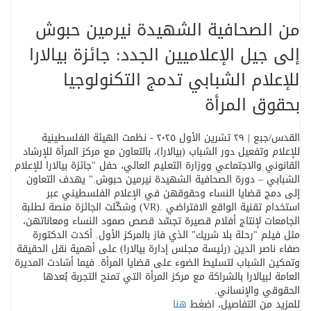
من الصحافية الشهيدة نيرمين حبوش
إلى جيل الإعلاميين الجدد: جائزة بيالارا
للإعلام الشبابي تدمج التكنولوجيا
بحقوق المرأة
القدس/جبع | ٢٩ تشرين الأول ٢٠٢٥ - نظمت الهيئة الفلسطينية
للإعلام وتفعيل دور الشباب (بيالارا)، بالتعاون مع مركز المرأة للإرشاد
القانوني والاجتماعي ووزارة التعليم العالي، حفل "جائزة بيالارا للإعلام
الشبابي – دورة الصحافية الشهيدة نيرمين حبوش
".
يهدف التعاون
إلى دمج قضايا النساء وحقوقهن في الإعلام الفلسطيني عبر
استخدام تقنية الواقع الافتراضي
(VR).
وشكّلت الجائزة منصة لطلبة
الجامعات لإنتاج أفلام قصيرة تجسّد قصص صمود النساء ومعاناتهن،
مثل فيلم "رحلة بلا شريك" الذي فاز بالمركز الأول
.
أكدت الدكتورة
صفاء ناصر الدين (رئيسة مجلس إدارة بيالارا) على أهمية نقل الحقيقة
وتمكين الشباب لتسليط الضوء على قضايا المرأة. فيما أشادت المديرة
العامة لبيالارا بالشراكة مع مركز المرأة التي تمنح التجربة بُعدها
الحقوقي والإنساني
.
للمزيد من التفاصيل، اضغط
هنا