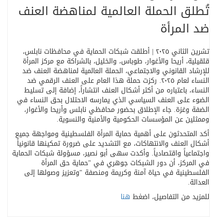
تُطلق الحملة العالمية لمناهضة العنف
ضد المرأة
تشرين الثاني ٢٠٢٥ | أطلقت شبكات الحماية في محافظات نابلس،
قلقيلية، أريحا والأغوار، طوباس، والخليل، بالشراكة مع مركز المرأة
للإرشاد القانوني والاجتماعي، الحملة العالمية لمناهضة العنف ضد
النساء لعام ٢٠٢٥
.
ركزت حملة هذا العام على العنف الرقمي ضد
النساء، باعتباره من أكثر أشكال العنف انتشاراً، إضافة إلى تسليط
الضوء على العنف السياسي الذي يمارسه الاحتلال بحق النساء في
الضفة وغزة. جاء الإطلاق بحضور محافظي نابلس وأريحا والأغوار،
وممثلين عن المؤسسات الحكومية والأمنية والنسوية
.
أكد المتحدثون على أهمية حماية المرأة الفلسطينية ومواجهة جميع
أشكال العنف والانتهاكات، مع التشديد على ضرورة تمكينها قانونياً
واجتماعياً واقتصادياً. وأكدت سهى أبو نصير، مسؤولة شبكات الحماية
في المركز، أن دور الشبكات جوهري في
"
حماية حق المرأة
الفلسطينية في حياة آمنة وكريمة ومنصفة
"
وتعزيز وصولها إلى
العدالة
.
للمزيد من التفاصيل، اضغط
هنا