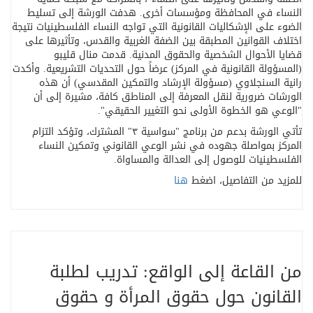
النساء في المحافظة ومؤسسات أخرى
.
هدفت الورشة إلى تسليط
الضوء على الإشكاليات القانونية التي تواجه النساء الفلسطينيات نتيجة
اختلاف القوانين المطبقة بين الضفة الغربية والقدس، وتأثيرها على
قضايا الأحوال الشخصية والحقوق المدنية
.
قدمت منال قليبو
(المسؤولة القانونية في المركز) عرضاً حول التحديات التشريعية. وأكدت
رانية السنجلاوي (مسؤولة الإرشاد والتمكين المقدسي) أن هذه
الورشات ضرورية لنقل المعرفة إلى المناطق كافة، مشيرة إلى أن
"
الوعي هو الخطوة الأولى نحو التغيير الحقيقي
."
تأتي الورشة بدعم من برنامج "سواسية ٣" المشترك، وتؤكد التزام
المركز بمواصلة جهوده في نشر الوعي القانوني وتمكين النساء
الفلسطينيات للوصول إلى العدالة والمساواة
.
للمزيد من التفاصيل، اضغط
هنا
من القاعة إلى الواقع: تدريب لطلبة
القانون حول حقوق المرأة و حقوق