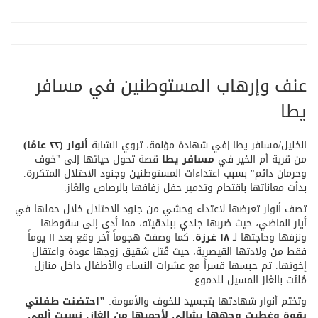
عنف وإرهاب المستوطنين في مسافر
يطا
الخليل/مسافر يطا |في شهادة مؤلمة، تروي الشابة
أنوار (٢٢ عامًا)
من قرية أم الخير في
مسافر يطا
قصة تحول حياتها إلى "خوف
وحرمان دائم" بسبب اعتداءات المستوطنين وجنود الاحتلال المتكررة.
بدأت معاناتها باقتحام وتدمير حفل زفافها بالرصاص والغاز
.
تصف أنوار تعرضها لاعتداء وحشي من جنود الاحتلال خلال حملها في
أيار الماضي، حيث ضربها جندي ببندقيته، مما أدى إلى سقوطها
ونزفها وحاجتها لـ
١٨
غرزة
.
كما وصفت هجوماً آخر وقع بعد ١١ يوماً
فقط من ولادتها القيصرية، حيث قُتل شقيق زوجها عودة واعتقال
إخوتها. تم حبسها قسراً مع عشرات النساء والأطفال داخل منازل
مُلئت بالغاز المسيل للدموع
.
وتختم أنوار شهادتها بتجسيد للخوف والأمومة
:
"
احتضنت طفلتي
بقوة وغطيت وجهها بشالي لأحميها من الغاز، نسيت ألمي