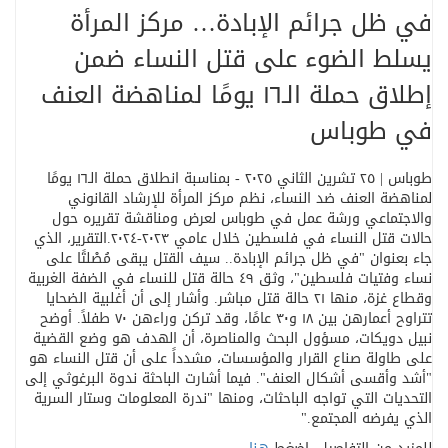
في ظل جرائم الإبادة… مركز المرأة
يسلط الضوء على قتل النساء ضمن
إطلاق حملة الـ١٦ يومًا لمناهضة العنف
في طوباس
طوباس | ٢٥ تشرين الثاني ٢٠٢٥ - بمناسبة انطلاق حملة الـ١٦ يومًا
لمناهضة العنف ضد النساء، نظم مركز المرأة للإرشاد القانوني
والاجتماعي ورشة عمل في طوباس لعرض ومناقشة تقريره حول
حالات قتل النساء في فلسطين خلال عامي ٢٠٢٣
-
٢٠٢٤
.
التقرير، الذي
جاء بعنوان
"
في ظل جرائم الإبادة.. سيف القتل يبقى مُصْلتًا على
نساء وفتيات فلسطين
"
، وثق ٤٩ حالة قتل للنساء في الضفة الغربية
وقطاع غزة، منها ٢١ حالة قتل مباشر. وأشار إلى أن أغلبية الضحايا
تتراوح أعمارهن بين ١٨ و٣٠ عامًا، وقد تركن وراءهن ٧٠ طفلاً
.
أوضح
نبيل دويكات، مسؤول البحث والمناصرة، أن الهدف هو وضع القضية
على طاولة صناع القرار والمؤسسات، مشدداً على أن قتل النساء هو
"أشد وأقسى أشكال العنف". فيما أشارت الباحثة ندوة البرغوثي إلى
التحديات التي تواجه الباحثات، ومنها
"
ندرة المعلومات وستار السرية
الذي يفرضه المجتمع
".