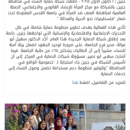
جنين | ١ كانون الأول ٢٠٢٥ - أطلقت شبكة حماية النساء في محافظة
جنين، بالشراكة مع مركز المرأة للإرشاد القانوني والاجتماعي، الحملة
العالمية لمناهضة العنف ضد المرأة في جامعة القدس المفتوحة تحت
شعار
"
فلسطينيات نحو الحرية والعدالة
".
تأتي هذه الفعالية بهدف تطوير منظومة حماية شاملة في ظل
التحديات الاجتماعية والاقتصادية والإنسانية التي تواجهها جنين، خاصة
بعد إطلاق شبكة الحماية الجديدة هذا العام
.
أكد الدكتور سهيل أبو
ميالة، مدير فرع الجامعة، على ضرورة توحيد الجهود لضمان بيئة آمنة
للنساء، مشيراً إلى أن الطالبات يشكلن ٦٥٪ من طلبة الجامعة. فيما
أشارت سهى أبو نصير، مسؤولة شبكات الحماية في المركز، إلى أن
تأسيس الشبكة في جنين جاء استجابة لـ
"
خصوصية الواقع في
المحافظة
"
ولتوفير منظومة دعم مستدامة تضمن وصول النساء إلى
خدمات الحماية
.
للمزيد من التفاصيل، اضغط
هنا