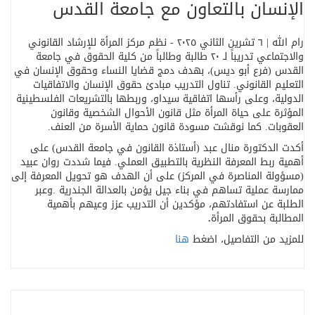
الإنسان بالتعاون مع جامعة القدس
رام الله | ٦ تشرين الثاني ٢٠٢٥ - نظم مركز المرأة للإرشاد القانوني
والاجتماعي تدريباً لـ ٢٠ طالبة وطالباً من كلية الحقوق في جامعة
القدس (فرع أبو ديس)، بهدف دمج قضايا النساء وحقوق الإنسان في
التعليم القانوني
.
تناول التدريب مبادئ حقوق الإنسان والاتفاقيات
الدولية، وعلى رأسها اتفاقية سيداو، وربطها بالتشريعات الفلسطينية
المؤثرة على حياة المرأة مثل قانون الأحوال الشخصية وقانون
العقوبات. كما نوقشت مسودة قانون حماية الأسرة من العنف
.
أكدت الدكتورة منال عبد (أستاذة القانون في جامعة القدس) على
أهمية ربط المعرفة النظرية بالتطبيق العملي. فيما شددت روان عبيد
(مسؤولة المناصرة في المركز) على أن الهدف هو تحويل المعرفة إلى
ممارسة عملية تساهم في بناء جيل يؤمن بالعدالة الجندرية
.
وعبر
الطلبة عن استفادتهم، مؤكدين أن التدريب عزز وعيهم بأهمية
المطالبة بحقوق المرأة
.
للمزيد من التفاصيل، اضغط
هنا