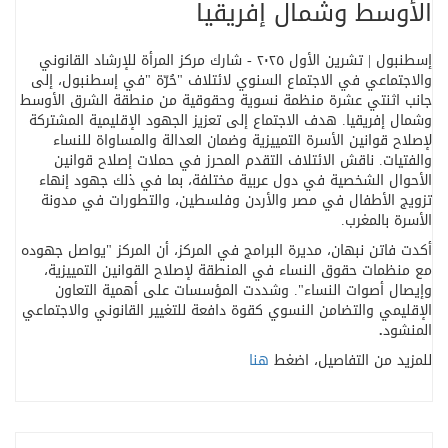
الأوسط وشمال إفريقيا
إسطنبول | تشرين الأول ٢٠٢٥ - شارك مركز المرأة للإرشاد القانوني
والاجتماعي في الاجتماع السنوي لائتلاف
"
حُرّة
"
في إسطنبول، إلى
جانب اثنتي عشرة منظمة نسوية وحقوقية من منطقة الشرق الأوسط
وشمال إفريقيا
.
هدف الاجتماع إلى تعزيز الجهود الإقليمية المشتركة
لإصلاح قوانين الأسرة التمييزية وضمان العدالة والمساواة للنساء
والفتيات. ناقش الائتلاف التقدم المحرز في حملات إصلاح قوانين
الأحوال الشخصية في دول عربية مختلفة، بما في ذلك جهود إنهاء
تزويج الأطفال في مصر والأردن وفلسطين، والتطورات في مدونة
الأسرة بالمغرب
.
أكدت فاتن نبهان، مديرة البرامج في المركز، أن المركز "يواصل جهوده
مع منظمات حقوق النساء في المنطقة لإصلاح القوانين التمييزية،
وإيصال أصوات النساء". وشددت المؤسسات على أهمية التعاون
الإقليمي والتضامن النسوي كقوة دافعة للتغيير القانوني والاجتماعي
المنشود
.
للمزيد من التفاصيل، اضغط
هنا