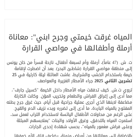
المياه غرقت خيمتي وجرح ابني": معاناة
أرملة وأطفالها في مواصي القرارة
ت. ش. (47 عاماً)، أرملة وأم لسبعة أطفال، نازحة قسراً من خان يونس
إلى منطقة مواصي القرارة (شاطئ البحر). بعد أن اضطرت لإقامة
خيمة باستخدام الخشب والشرايط، عاشت العائلة ليلة كارثية في
25
تشرين الثاني 2025
جراء الأمطار الغزيرة والعواصف
.
تروي ت.ش. كيف تدفقت مياه الأمطار داخل الخيمة "كسيل جارف"،
مما أدى إلى إغراق الفراش والطعام وتخريب المؤن. وكانت الكارثة
مضاعفة لابنها الذي أجرى عملية جراحية قبل أيام، حيث غرق جرح بطنه
المفتوح بالمياه الباردة، ما أدى إلى تضرره وبدء نزيف الدم والقيح.
على الرغم من محاولات الأطفال اليائسة لاستخدام التراب لعمل سد،
استمرت المياه بالتدفق، وغرق الأولاد والبنات "بملابسهم المبللة
وعلى فراش مغمور بالمياه"، بحسب شهادة إحدى الجارات
.
بالإضافة إلى معاناتها من أمراض مزمنة، يضاعف قلق الأم خوفها