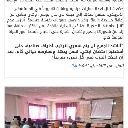
وحروق واسعة ونزيف في الكبد. ولحسن الحظ، نجت ابنتها من الإصابة
.
خضعت نبال لعدة عمليات جراحية وعاشت 40 يوماً في المستشفى
الأمريكي، لتنتقل بعدها إلى خيمة في خان يونس، وهي تعاني من
إعاقة جسدية دائمة. وقد واجهت صعوبات نفسية جسيمة، أبرزها عدم
تقبل طفلتها الصغيرة لها في البداية والخوف من الاقتراب منها، مما
زاد من شعورها بالعجز وفقدان القدرة على القيام بأبسط أمور الحياة
اليومية كأم
.
"
أناشد الجميع أن يتم سفري لتركيب أطراف صناعية، حتى
أستطيع احتضان ابنتي، لمس يدها، وممارسة حياتي كأم، بعد
أن أخذت الحرب مني كل شيء تقريباً
."
للمزيد من
التفاصيل
، اضغط
هنا
.