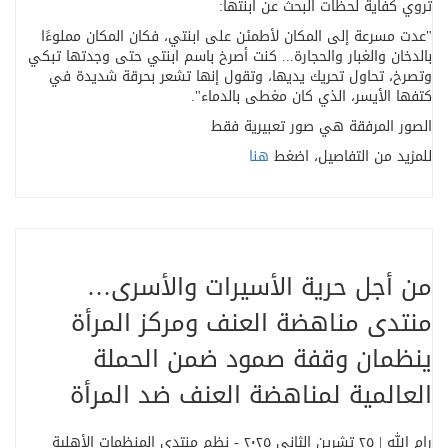
تروي كفاية لحظات البحث عن ابنتها
:
"
عدت مسرعة إلى المكان لأطمئن على ابنتي، فكان المكان مملوءًا
بالدخان والغبار والحجارة... كنت أصرخ باسم ابنتي حتى وجدتها تبكي
وتصرخ، تحاول تحريك يديها، وتقول إنها تشعر بحرقة شديدة في
كتفها الأيسر، الذي كان مغطى بالدماء
."
الصور المرفقة هي صور تعبيرية فقط
للمزيد من التفاصيل، اضغط
هنا
من أجل حرية الأسيرات والأسرى…
منتدى مناهضة العنف ومركز المرأة
ينظمان وقفة صمود ضمن الحملة
العالمية لمناهضة العنف ضد المرأة
رام الله | ٢٥ تشرين الثاني ٢٠٢٥ - نظم منتدى المنظمات الأهلية