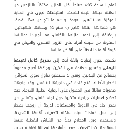
تمام الساعة 4:05 صباحاً. كان المنزل مكتظاً بالنازحين من
العائلة حينها. نتيجة للقصف، استيقظت نجوى في العناية
المركزة بمستشفى العودة. وأهم ما نتج عن هذا القصف
هو فقدانها ابنتها هاجر (6 سنوات) وحماتها شهيدتين،
بالإضافة إلى تدمير منزلها بالكامل، مما أجبرها وعائلتها
المكونة من سبعة أفراد على النزوح القسري والعيش في
خيمة أقامتها لاحقاً على أنقاض منزلها
.
تكبدت نجوى إصابات بالغة أدت إلى
تفريغ كامل لعينها
اليمنى
وكسور معقدة في الفكين. وجهها أصبح مدعوماً
بصفائح من البلاتين، وهي لا تستطيع تناول سوى السوائل.
اضطر الأطباء لفتح فتحة في حنجرتها للتنفس. وقد واجهت
صعوبات هائلة في الحصول على الرعاية الطبية اللازمة، حيث
تخضع لعمليات جراحية متكررة دون نجاح كامل، وتعاني من
نقص حاد في الأدوية والمسكنات، لدرجة أن زوجها يضطر
إلى عمل كمادات مياه ساخنة لتخفيف آلامها الشديدة،
وتستخدم ورق المحارم بدلاً من الشاش لتغطية عينها
المفقودة. كما تتعرض نجوى وأولادها لمعاناة إضافية بسبب