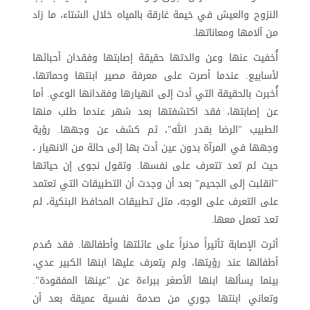
النزوح والعيش في خيمة غارقة بالمياه خلال الشتاء، ما زاد
من آلامها ومعاناتها
.
أُخفيت عنها وعن والدتها حقيقة إصابتها وفقدان أحبائها
لأسابيع. عندما أصرت على معرفة مصير ابنتها وحماتها،
أُخبرت بالحقيقة التي أدت إلى انهيارها وفقدانها الوعي. أما
عن إصابتها، فقد اكتشفتها بعد شهر عندما طلب منها
الطبيب "الرضا بقدر الله"، ثم كشف عن وجهها. رؤية
وجهها في المرآة بدون عين أدت بها إلى حالة من الانهيار ،
حيث لم تعد تتعرف على نفسها. وتقول نجوى إن حياتها
"انقلبت إلى الجحيم" بعد أن وجدت أن التطبيقات التي تعتمد
على التعرف على الوجه، مثل تطبيقات المحافظ البنكية، لم
تعد تعمل معها
.
أثرت الإصابة تأثيراً مدنراً على عائلتها وأطفالها. فقد صُدم
أطفالها عند رؤيتها، ولم يتعرف عليها ابنها الكبير عدي،
بينما يسألها ابنها الأصغر ببراءة عن "عينها المفقودة".
وتعاني ابنتها جوري من صدمة نفسية عميقة بعد أن