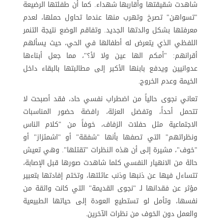
شاهدت شقيقتها وأقاربها شهداء. كما أن طفلتها الرضيعة
"تسواهن" تصرخ وتهرب منها عندما تحاول حملها، لعدم
معرفتها بشكل والدتها الجديد. وتفاقم الوضع نتيجة التنمر
اللفظي الذي يتعرض له أطفالها في الحي، حيث يسألهم
أقرانهم: "أمكم الها عين ولا لأ؟"، مما جعل أبناءها
عدوانيين ويدفع بابنها الأكبر إلى مطالبتها بالبقاء داخل
الخيمة وعدم الخروج
.
تعاني نجوى حالياً من اضطراب نفسي حاد، فقد أصبحت لا
تتحمل أحداً، وتفضل العزلة، رافضة حضور المناسبات
الاجتماعية مثل حفلات الزفاف، خوفاً من "كلام الناس
ونظراتهم" التي تصفها بأنها "شفقة" أو "اشمئزاز" أو
"خوف"، مشيرة إلى أن هذه النظرات "تقتلها". وهي تعيش
حالة من الانهيار النفسي كلما شاهدت صورها قبل الإصابة،
تتساءل فيها عن ذنبها وذنب عائلتها، وتختم إفادتها بتعبير
مؤثر عن فقدانها لـ "نجوى القديمة" التي كانت واثقة من
نفسها، وتأمل لو تستطيع العودة إلى حياتها الطبيعية
والعمل دون الخوف من نظرات الآخرين
.