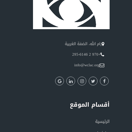
رام الله، الضفة الغربية
+970 2 295-6146
info@wclac.org
أقسام الموقع
الرئيسية