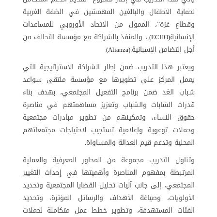
لحماية الأطفال والبالغين المهمشين في الضفة الغربية
وقطاع غزة”، الممول من الاتحاد الأوروبي للمساعدات
الإنسانية
، والمنفذ بالشراكة مع مؤسسة التحالف من
(ECHO)
أجل التضامن الإسبانية
(Alianza).
ويعتبر هذا التدريب ضمن إطار الشراكة الاستراتيجية التي
يعمل المركز على تطويرها مع مؤسسة ملتقى سواعد
شباب الغد ضمن برنامج التفعيل المجتمعي، بهدف بناء
قدرات الشابات والشباب وتعزيز مساهمتهم في مناصرة
حقوق النساء، وتمكينهم من تطوير مبادرات مجتمعية
وحملات توعوية وإعلامية تستجيب لاحتياجات مجتمعاتهم
المحلية وتدعم قيم العدالة والمساواة
.
وتناول التدريب مجموعة من المحاور المعرفية والعملية
المرتبطة بمفهوم المناصرة وأهميتها في إحداث التغيير
المجتمعي، إلى جانب آليات تحليل القضايا المجتمعية وتحديد
الأولويات، وصياغة الأهداف والرسائل المؤثرة، وتحديد
الفئات المستهدفة، وتطوير خطط عمل متكاملة لحملات