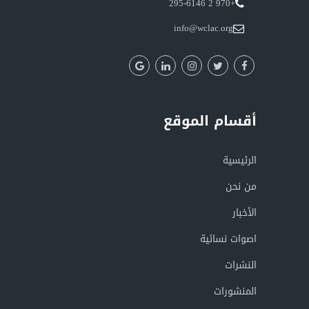
+970 2 295-6146
info@wclac.org
أقسام الموقع
الرئيسية
من نحن
الأخبار
اصوات نسائية
النشرات
المنشورات