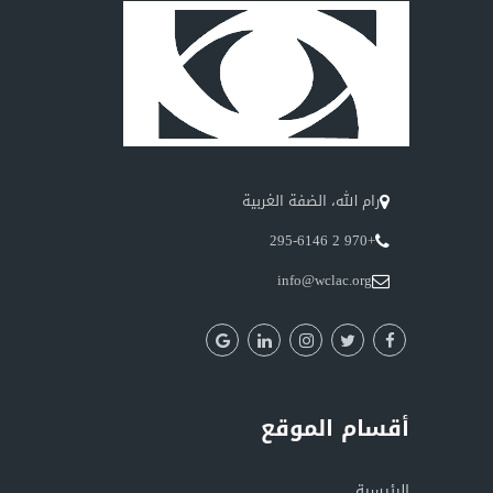
رام الله، الضفة الغربية
+970 2 295-6146
info@wclac.org
أقسام الموقع
الرئيسية