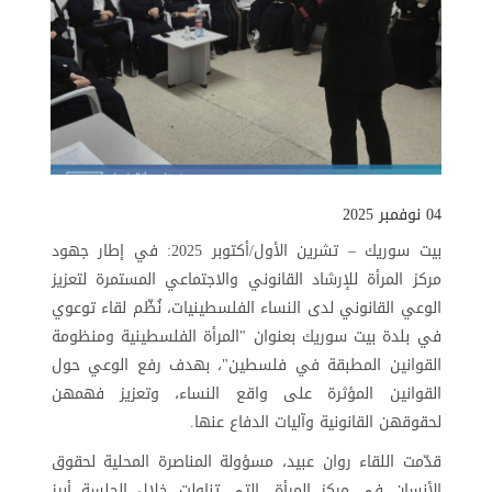
04 نوفمبر 2025
بيت سوريك – تشرين الأول/أكتوبر 2025: في إطار جهود
مركز المرأة للإرشاد القانوني والاجتماعي المستمرة لتعزيز
الوعي القانوني لدى النساء الفلسطينيات، نُظّم لقاء توعوي
في بلدة بيت سوريك بعنوان "المرأة الفلسطينية ومنظومة
القوانين المطبقة في فلسطين"، بهدف رفع الوعي حول
القوانين المؤثرة على واقع النساء، وتعزيز فهمهن
لحقوقهن القانونية وآليات الدفاع عنها.
قدّمت اللقاء روان عبيد، مسؤولة المناصرة المحلية لحقوق
الأنسان في مركز المرأة، التي تناولت خلال الجلسة أبرز