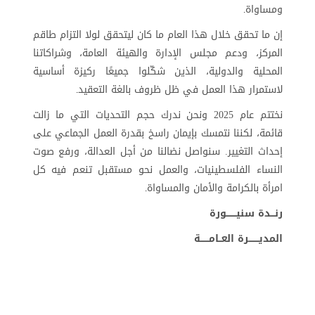
ومساواة
.
إن ما تحقق خلال هذا العام ما كان ليتحقق لولا التزام طاقم
المركز، ودعم مجلس الإدارة والهيئة العامة، وشراكاتنا
المحلية والدولية، الذين شكّلوا جميعًا ركيزة أساسية
لاستمرار هذا العمل في ظل ظروف بالغة التعقيد
.
نختتم عام 2025 ونحن ندرك حجم التحديات التي ما زالت
قائمة، لكننا نتمسك بإيمان راسخ بقدرة العمل الجماعي على
إحداث التغيير. سنواصل نضالنا من أجل العدالة، ورفع صوت
النساء الفلسطينيات، والعمل نحو مستقبل تنعم فيه كل
امرأة بالكرامة والأمان والمساواة
.
رنـــدة سنيـــــــورة
المديـــــــرة العــامــــــة