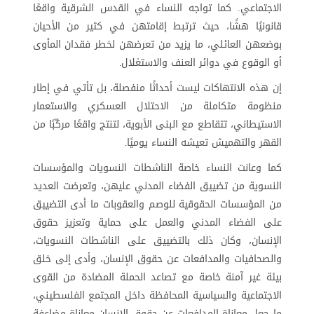
الاجتماعي. كما تواجه النساء في القدس الشرقية واقعًا
قانونيًا هشًا، حيث ترتبط إقامتهن في كثير من الأحيان
بوضعهن العائلي، ما يزيد من تعرضهن لخطر فقدان المأوى
أو الوقوع في دوائر العنف والاستغلال
.
إن هذه الانتهاكات ليست أحداثًا منفصلة، بل تأتي في إطار
منظومة متكاملة من الاحتلال العسكري والاستعمار
الاستيطاني، تتقاطع مع البنى الأبوية، لتنتج واقعًا مركّبًا من
القهر والتهميش تعيشه النساء يوميًا
.
كما وعانت النساء خاصة الناشطات النسويات والمؤسسات
النسوية من تضييق الفضاء المدني عليهن، وتعرضت العديد
من المؤسسات الحقوقية للوصم والعقوبات ما أدى التضييق
على الفضاء المدني والعمل على حماية وتعزيز حقوق
الإنسان، وكان ذلك بالتضييق على الناشطات النسويات،
والصحافيات والمدافعات عن حقوق الإنسان، وأدى إلى خلق
بيئة غير آمنة خاصة مع تصاعد الحملة المضادة من القوى
الاجتماعية والسياسية المحافظة داخل المجتمع الفلسطيني،
ما جعل معاناة المدافعات عن حقوق الإنسان معاناة مضاعفة