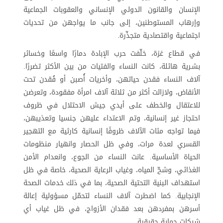
الإنسان والقانون الدولي الإنساني والعقوبات الجماعية
وإرهاب المستوطنين، إلى جانب ما يواجهن من تحديات
اجتماعية واقتصادية متجذّرة
.
في قطاع غزة، خلّفت حرب الإبادة دمارًا واسعًا وخسائر
بشـرية هائلة، كانت النساء والفتيات من بين الأكثر تضررًا.
آلاف النساء فقدن حياتهن، وأخريات أُصبن أو فُقدن تحت
الأنقاض، ولازالت أكثر من ثلاثة آلاف امرأة مفقودة، وتعرضن
للاعتقال والخطف على أيدي جيش الاحتلال في ظروف
احتجاز غير إنسانية، وتم الاعتداء عليهن جنسيا وتعذيبهن،
فيما تواجه مئات الآلاف ظروفًا إنسانية كارثية مع التهجير
القسري لعدة مرات، وفي ظل الحصار وانهيار منظومات
الحياة الأساسية. عانت النساء من الجوع، وانعدام الأمن
الغذائي، وشحّ المياه، وغياب الرعاية الصحية، خاصة في ظل
استهداف البنية التحتية الصحية، بما في ذلك خدمات الصحة
الإنجابية. كما اضطرت آلاف النساء لتحمّل مسؤولية إعالة
أسرهن بمفردهن بعد فقدان الأزواج، في ظل غياب أي
شبكات حماية حقيقية
.