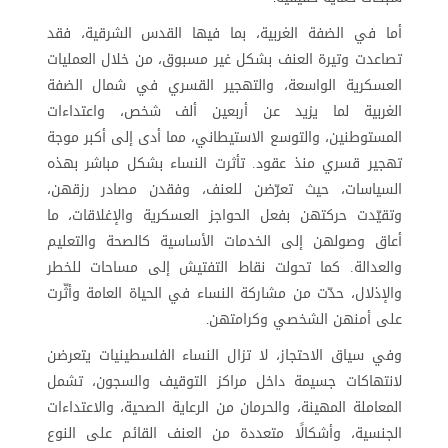
أما في الضفة الغربية، بما فيها القدس الشرقية، فقد
تصاعدت وتيرة العنف بشكل غير مسبوق، من خلال العمليات
العسكرية الواسعة، والتهجير القسري في شمال الضفة
الغربية لما يزيد عن أربعين ألف شخص، واعتداءات
المستوطنين، والتوسع الاستيطاني، مما أدى إلى أكبر موجة
تهجير قسري منذ عقود. تأثرت النساء بشكل مباشر بهذه
السياسات، حيث تعرّضن للعنف، وفقدن مصادر رزقهن،
وتقيّدت حركتهن بفعل الحواجز العسكرية والإغلاقات، ما
أعاق وصولهن إلى الخدمات الأساسية كالصحة والتعليم
والعدالة. كما تحولت نقاط التفتيش إلى مساحات للخطر
والإذلال، حدّت من مشاركة النساء في الحياة العامة وأثّرت
على أمنهن الشخصي وكرامتهن
.
وفي سياق الاحتجاز، لا تزال النساء الفلسطينيات يتعرضن
لانتهاكات جسيمة داخل مراكز التوقيف والسجون، تشمل
المعاملة المهينة، والحرمان من الرعاية الصحية، والاعتداءات
الجنسية، وأشكالًا متعددة من العنف القائم على النوع