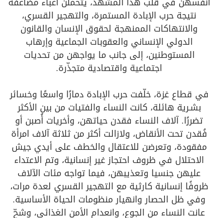
أنفسهن في قلب هذا المشهد، يتحملن أعباء مضاعفة
نتيجة حرب الإبادة المستمرة، والتهجير القسري،
والانتهاكات الممنهجة لحقوق الإنسان والقانون
الدولي الإنساني والعقوبات الجماعية وإرهاب
المستوطنين، إلى جانب ما يواجهن من تحديات
اجتماعية واقتصادية متجذّرة.
في قطاع غزة، خلّفت حرب الإبادة دمارًا واسعًا وخسائر
بشـرية هائلة، كانت النساء والفتيات من بين الأكثر
تضررًا. آلاف النساء فقدن حياتهن، وأخريات أُصبن أو
فُقدن تحت الأنقاض، ولازالت أكثر من ثلاثة آلاف امرأة
مفقودة، وتعرضن للاعتقال والخطف على أيدي جيش
الاحتلال في ظروف احتجاز غير إنسانية، وتم الاعتداء
عليهن جنسيا وتعذيبهن، فيما تواجه مئات الآلاف
ظروفًا إنسانية كارثية مع التهجير القسري لعدة مرات،
وفي ظل الحصار وانهيار منظومات الحياة الأساسية.
عانت النساء من الجوع، وانعدام الأمن الغذائي، وشحّ