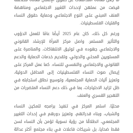
قيضت من عملهن لإحداث التغيير الاجتماعي ومناهضة
العنف المبني على النوع الاجتماعي وحماية حقوق النساء
والفتيات الفلسطينيات.
ورغم كل ذلك، كان عام 2025 أيضًا عامًا للعمل الدؤوب
والتأثير المستمر. واصل مركز المرأة للإرشاد القانوني
والاجتماعي جهوده في توثيق الانتهاكات، والمناصرة على
المستويين المحلي والدولي، وتقديم خدمات الحماية والدعم
القانوني والاجتماعي والنفسي للنساء. كما عمل المركز على
إيصال صوت النساء الفلسطينيات إلى المحافل الدولية،
وتعزيز آليات الحماية المجتمعية، وتوسيع نطاق استجابته في
ظل تزايد الاحتياجات، بما في ذلك دعم النساء المتضررات من
التهجير القسري والعنف
.
محليًا، استمر المركز في تنفيذ برامجه لتمكين النساء
والشباب، وبناء قدراتهم، وتعزيز دورهم في إحداث التغيير
المجتمعي، انطلاقًا من رؤية نسوية تؤمن بأن النساء لسن
فقط ضحايا، بل شريكات فاعلات في بناء مجتمع أكثر عدالة