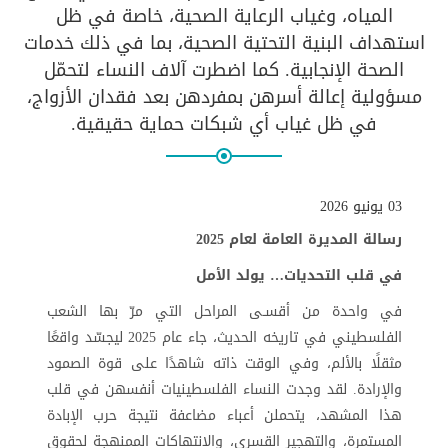
المياه، وغياب الرعاية الصحية، خاصة في ظل
استهداف البنية التحتية الصحية، بما في ذلك خدمات
الصحة الإنجابية. كما اضطرت آلاف النساء لتحمّل
مسؤولية إعالة أسرهن بمفردهن بعد فقدان الأزواج،
في ظل غياب أي شبكات حماية حقيقية.
03 يونيو 2026
رسالة المديرة العامة لعام 2025
في قلب التحديات… يولد الأمل
في واحدة من أقسـى المراحل التي مرّ بها الشعب
الفلسطيني في تاريخه الحديث، جاء عام 2025 ليجسّد واقعًا
مثقلًا بالألم، وفي الوقت ذاته شاهدًا على قوة الصمود
والإرادة. لقد وجدت النساء الفلسطينيات أنفسهن في قلب
هذا المشهد، يتحملن أعباء مضاعفة نتيجة حرب الإبادة
المستمرة، والتهجير القسري، والانتهاكات الممنهجة لحقوق